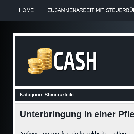
HOME
ZUSAMMENARBEIT MIT STEUERBÜ
Finan
Steuerinformationen
Kategorie:
Steuerurteile
Unterbringung in einer Pf
Aufwendungen für die krankheits-, pflege-