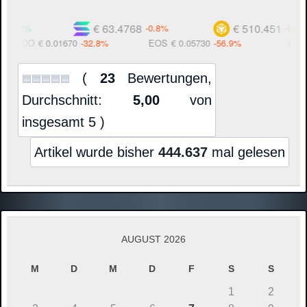
€ 63.4768
€ 510.451
0.2%
-0.8%
-0.9%
ODO
€ 0.01670
-32.8%
EOS
€ 0.05730
-56.9%
C98
€ 0
(
23
Bewertungen,
Durchschnitt:
5,00
von
insgesamt 5 )
Artikel wurde bisher
444.637
mal gelesen
AUGUST 2026
M
D
M
D
F
S
S
1
2