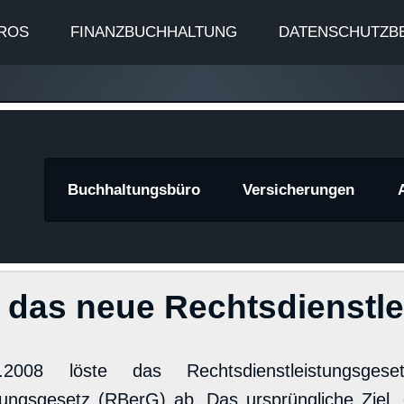
ROS
FINANZBUCHHALTUNG
DATENSCHUTZB
znews
Buchhaltungsbüro
Versicherungen
h das neue Rechtsdienstl
2008 löste das Rechtsdienstleistungsg
ungsgesetz (RBerG) ab. Das ursprüngliche Ziel