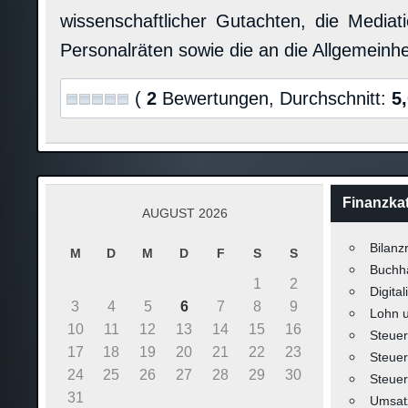
wissenschaftlicher Gutachten, die Mediat
Personalräten sowie die an die Allgemeinh
(
2
Bewertungen, Durchschnitt:
5
Finanzka
AUGUST 2026
Bilanz
M
D
M
D
F
S
S
Buchh
1
2
Digital
3
4
5
6
7
8
9
Lohn 
10
11
12
13
14
15
16
Steuer
17
18
19
20
21
22
23
Steuer
24
25
26
27
28
29
30
Steuer
31
Umsat