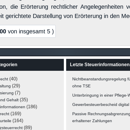
ion, die Erörterung rechtlicher Angelegenheiten 
eit gerichtete Darstellung von Erörterung in den M
,00
von insgesamt 5 )
tegorien
Letzte Steuerinformationen
(40)
recht
Nichtbeanstandungsregelung f
(29)
altung
ohne TSE
(7)
isierung
Unterbringung in einer Pflege
(35)
und Gehalt
Gewerbesteuerbescheid digital
(186)
informationen
(169)
recht
Passive Rechnungsabgrenzun
(164)
urteile
erhaltener Zahlungen
(89)
zsteuerrecht