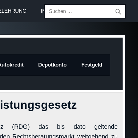
ELEHRUNG
IMPRESSUM
Autokredit
Depotkonto
Festgeld
eistungsgesetz
esetz (RDG) das bis dato geltende
, den Rechtsberatungsmarkt weitgehend zu