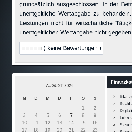
grundsätzlich ausgeschlossen. In der Betr
unentgeltliche Wertabgabe zu behandeln
Leistungen nicht für wirtschaftliche Täti
unentgeltlichen Wertabgabe nicht gegeben
( keine Bewertungen )
Finanzka
AUGUST 2026
Bilanz
M
D
M
D
F
S
S
Buchh
1
2
Digital
3
4
5
6
7
8
9
Lohn 
10
11
12
13
14
15
16
Steuer
17
18
19
20
21
22
23
Steuer