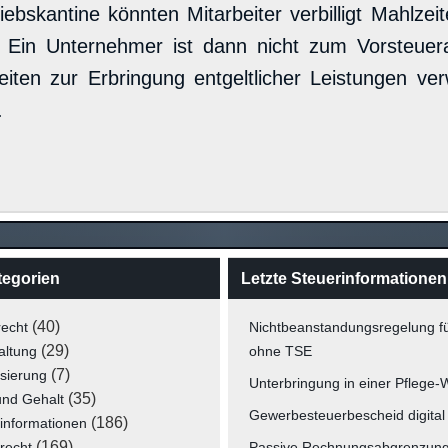
iebskantine könnten Mitarbeiter verbilligt Mahlze
. Ein Unternehmer ist dann nicht zum Vorsteuer
gkeiten zur Erbringung entgeltlicher Leistungen ve
.
tegorien
Letzte Steuerinformationen
(40)
recht
Nichtbeanstandungsregelung f
(29)
altung
ohne TSE
(7)
isierung
Unterbringung in einer Pflege
(35)
und Gehalt
Gewerbesteuerbescheid digital
(186)
informationen
(169)
recht
Passive Rechnungsabgrenzun