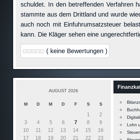
schuldet. In den betreffenden Verfahren h
stammte aus dem Drittland und wurde wied
auch noch mit Einfuhrumsatzsteuer belas
kann. Die Kläger sehen eine ungerechtfer
( keine Bewertungen )
Finanzka
AUGUST 2026
Bilanz
M
D
M
D
F
S
S
Buchh
1
2
Digital
3
4
5
6
7
8
9
Lohn 
10
11
12
13
14
15
16
Steuer
17
18
19
20
21
22
23
Steuer