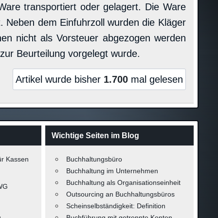
Ware transportiert oder gelagert. Die Ware
. Neben dem Einfuhrzoll wurden die Kläger
nen nicht als Vorsteuer abgezogen werden
ur Beurteilung vorgelegt wurde.
Artikel wurde bisher
1.700
mal gelesen
Wichtige Seiten im Blog
ür Kassen
Buchhaltungsbüro
Buchhaltung im Unternehmen
Buchhaltung als Organisationseinheit
-WG
Outsourcing an Buchhaltungsbüros
Scheinselbständigkeit: Definition
g
Buchführung mit getrennte Konten