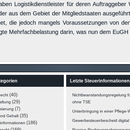
aben Logistikdienstleister für deren Auftraggeber 
er aus dem Gebiet der Mitgliedstaaten ausgeführt
tet, die jedoch mangels Voraussetzungen von de
tigte Mehrfachbelastung darin, was nun dem EuGH z
tegorien
Letzte Steuerinformationen
(40)
recht
Nichtbeanstandungsregelung f
(29)
altung
ohne TSE
(7)
isierung
Unterbringung in einer Pflege
(35)
und Gehalt
Gewerbesteuerbescheid digital
(186)
informationen
(169)
recht
Passive Rechnungsabgrenzun