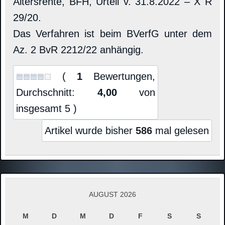
Altersrente, BFH, Urteil v. 31.8.2022 – X R
29/20.
Das Verfahren ist beim BVerfG unter dem
Az. 2 BvR 2212/22 anhängig.
(
1
Bewertungen,
Durchschnitt:
4,00
von
insgesamt 5 )
Artikel wurde bisher
586
mal gelesen
AUGUST 2026
M
D
M
D
F
S
S