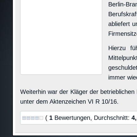
Berlin-B
Berufskraf
abliefert 
Firmensit
Hierzu fü
Mittelpun
geschulde
immer wied
Weiterhin war der Kläger der betriebliche
unter dem Aktenzeichen VI R 10/16.
(
1
Bewertungen, Durchschnitt:
4