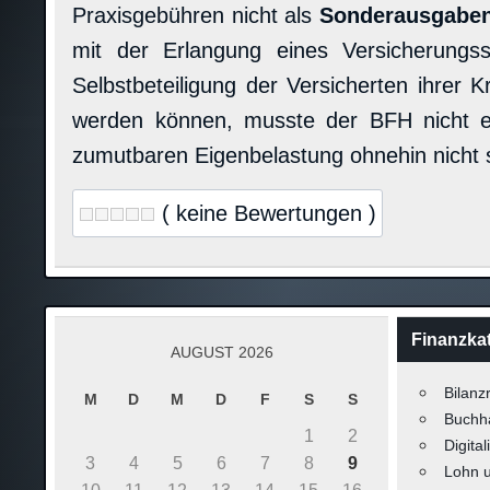
Praxisgebühren nicht als
Sonderausgabe
mit der Erlangung eines Versicherungss
Selbstbeteiligung der Versicherten ihrer 
werden können, musste der BFH nicht e
zumutbaren Eigenbelastung ohnehin nicht s
( keine Bewertungen )
Finanzka
AUGUST 2026
Bilanz
M
D
M
D
F
S
S
Buchh
1
2
Digital
3
4
5
6
7
8
9
Lohn 