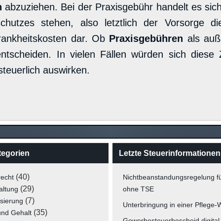
n
abzuziehen. Bei der Praxisgebühr handelt es si
chutzes stehen, also letztlich der Vorsorge di
Krankheitskosten dar. Ob
Praxisgebühren
als auß
ntscheiden. In vielen Fällen würden sich dies
teuerlich auswirken.
tegorien
Letzte Steuerinformationen
(40)
recht
Nichtbeanstandungsregelung f
(29)
altung
ohne TSE
(7)
isierung
Unterbringung in einer Pflege
(35)
und Gehalt
Gewerbesteuerbescheid digital