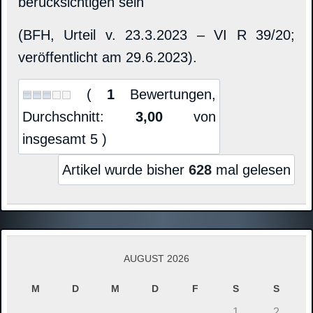
berücksichtigen sein
(BFH, Urteil v. 23.3.2023 – VI R 39/20;
veröffentlicht am 29.6.2023).
(
1
Bewertungen,
Durchschnitt:
3,00
von
insgesamt 5 )
Artikel wurde bisher
628
mal gelesen
AUGUST 2026
M
D
M
D
F
S
S
1
2