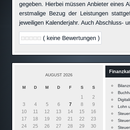
gegeben. Hierbei müssen Anbieter eines Al
erstmalige Bezug der Leistungen stattg
jeweiligen Kalenderjahr. Auch Abschluss- un
( keine Bewertungen )
Finanzka
AUGUST 2026
Bilanz
M
D
M
D
F
S
S
Buchh
1
2
Digital
3
4
5
6
7
8
9
Lohn 
10
11
12
13
14
15
16
Steuer
17
18
19
20
21
22
23
Steuer
24
25
26
27
28
29
30
Steuer