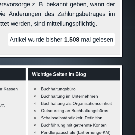
tersvorsorge z. B. bekannt geben, wann der
owie Änderungen des Zahlungsbetrages im
tet werden, sind mitteilungspflichtig.
Artikel wurde bisher
1.508
mal gelesen
Wichtige Seiten im Blog
ür Kassen
Buchhaltungsbüro
Buchhaltung im Unternehmen
Buchhaltung als Organisationseinheit
-WG
Outsourcing an Buchhaltungsbüros
Scheinselbständigkeit: Definition
g
Buchführung mit getrennte Konten
Pendlerpauschale (Entfernungs-KM)