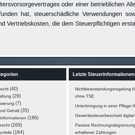
tersvorsorgevertrages oder einer betrieblichen Al
efunden hat, steuerschädliche Verwendungen s
d Vertriebskosten, die dem Steuerpflichtigen erstat
tegorien
Letzte Steuerinformationen
(40)
recht
Nichtbeanstandungsregelung f
(29)
altung
ohne TSE
(7)
isierung
Unterbringung in einer Pflege
(35)
und Gehalt
Gewerbesteuerbescheid digital
(186)
informationen
(169)
recht
Passive Rechnungsabgrenzun
(164)
urteile
erhaltener Zahlungen