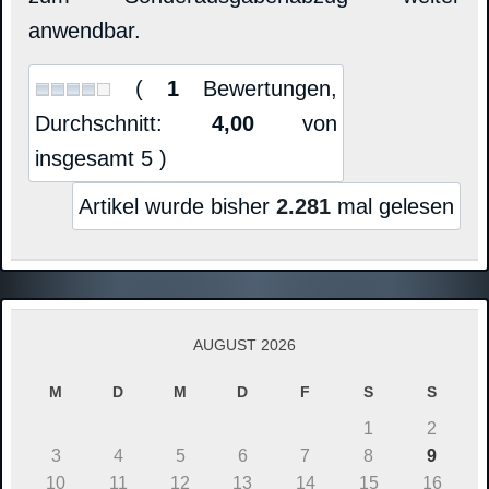
anwendbar.
(
1
Bewertungen,
Durchschnitt:
4,00
von
insgesamt 5 )
Artikel wurde bisher
2.281
mal gelesen
AUGUST 2026
M
D
M
D
F
S
S
1
2
3
4
5
6
7
8
9
10
11
12
13
14
15
16