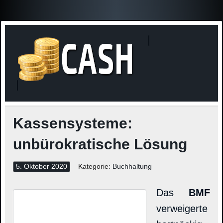
Finanzne
Steuerinformationen
Kassensysteme:
unbürokratische Lösung
5. Oktober 2020
Kategorie:
Buchhaltung
Das
BMF
verweigerte