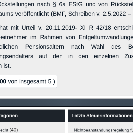
ückstellungen nach § 6a EStG und von Rückstel
läums veröffentlicht (BMF, Schreiben v. 2.5.2022 –
at mit Urteil v. 20.11.2019- XI R 42/18 entsch
beitnehmer im Rahmen von Entgeltumwandlunge
iedlichen Pensionsaltern nach Wahl des Bere
ungsendalters auf den in den einzelnen Zusa
 ist.
,00
von insgesamt 5 )
tegorien
Letzte Steuerinformationen
(40)
recht
Nichtbeanstandungsregelung f