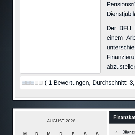
Pensionsr
Dienstjubi
Der BFH h
einem Ar
untersch
Finanzier
abzustellen
(
1
Bewertungen, Durchschnitt:
3
Finanzka
AUGUST 2026
Bilanz
M
D
M
D
F
S
S