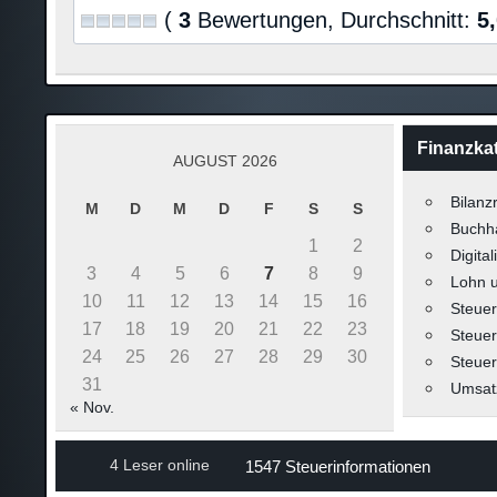
(
3
Bewertungen, Durchschnitt:
5
Finanzka
AUGUST 2026
Bilanz
M
D
M
D
F
S
S
Buchh
1
2
Digital
3
4
5
6
7
8
9
Lohn 
10
11
12
13
14
15
16
Steuer
17
18
19
20
21
22
23
Steuer
24
25
26
27
28
29
30
Steuer
31
Umsat
« Nov.
4 Leser online
1547 Steuerinformationen