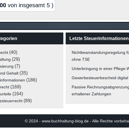
,00
von insgesamt 5 )
tegorien
Letzte Steuerinformationen
(40)
recht
Nichtbeanstandungsregelung f
(29)
altung
ohne TSE
(7)
isierung
Unterbringung in einer Pflege
(35)
und Gehalt
Gewerbesteuerbescheid digital
(186)
informationen
(169)
recht
Passive Rechnungsabgrenzun
(164)
urteile
erhaltener Zahlungen
(89)
zsteuerrecht
© 2024 - www.buchhaltung-blog.de - Alle Rechte 