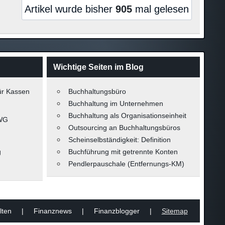
Artikel wurde bisher
905
mal gelesen
Wichtige Seiten im Blog
ür Kassen
Buchhaltungsbüro
Buchhaltung im Unternehmen
Buchhaltung als Organisationseinheit
-WG
Outsourcing an Buchhaltungsbüros
Scheinselbständigkeit: Definition
g
Buchführung mit getrennte Konten
Pendlerpauschale (Entfernungs-KM)
vorbehalten | Finanznews | Finanzblogger |
Sitemap